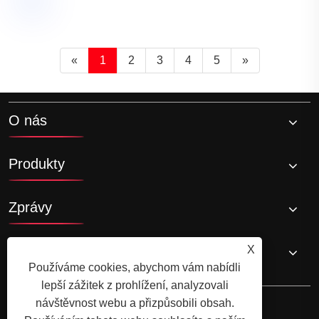
«
1
2
3
4
5
»
O nás
Produkty
Zprávy
Kontaktujte nás
X
Používáme cookies, abychom vám nabídli
lepší zážitek z prohlížení, analyzovali
návštěvnost webu a přizpůsobili obsah.