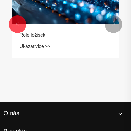


Role ložisek.
Ukázat více >>
O nás