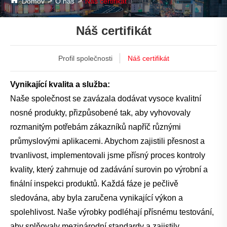
Domov
O nás
Náš certifikát
Náš certifikát
Profil společnosti
Náš certifikát
Vynikající kvalita a služba:
Naše společnost se zavázala dodávat vysoce kvalitní
nosné produkty, přizpůsobené tak, aby vyhovovaly
rozmanitým potřebám zákazníků napříč různými
průmyslovými aplikacemi. Abychom zajistili přesnost a
trvanlivost, implementovali jsme přísný proces kontroly
kvality, který zahrnuje od zadávání surovin po výrobní a
finální inspekci produktů. Každá fáze je pečlivě
sledována, aby byla zaručena vynikající výkon a
spolehlivost. Naše výrobky podléhají přísnému testování,
aby splňovaly mezinárodní standardy a zajistily