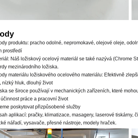
ody
ody produktu: pracho odolné, nepromokavé, olejové oleje, odolné 
 prostředí
eriál: Náš ložiskový ocelový materiál se také nazývá (Chrome St
rdy mezinárodního ložiska.
ody materiálu ložiskového ocelového materiálu: Efektivně zlepši
, nízký hluk, dlouhý život
iska se široce používají v mechanických zařízeních, které mohou 
t účinnost práce a pracovní život
eme poskytovat přizpůsobené služby
sah aplikací: pračky, klimatizace, masagery, laserové tiskárny, 
ické nářadí, vysavače, přesné nástroje, modely hraček.