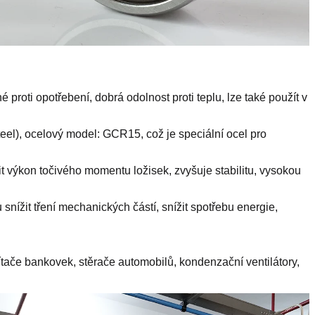
proti opotřebení, dobrá odolnost proti teplu, lze také použít v
eel), ocelový model: GCR15, což je speciální ocel pro
t výkon točivého momentu ložisek, zvyšuje stabilitu, vysokou
snížit tření mechanických částí, snížit spotřebu energie,
čítače bankovek, stěrače automobilů, kondenzační ventilátory,