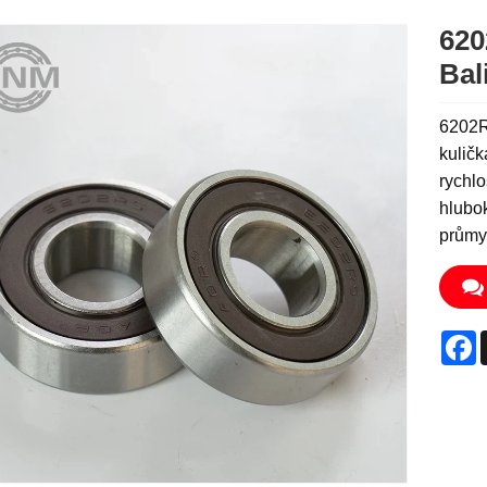
620
Bal
6202R
kuličk
rychlo
hlubok
průmy
F