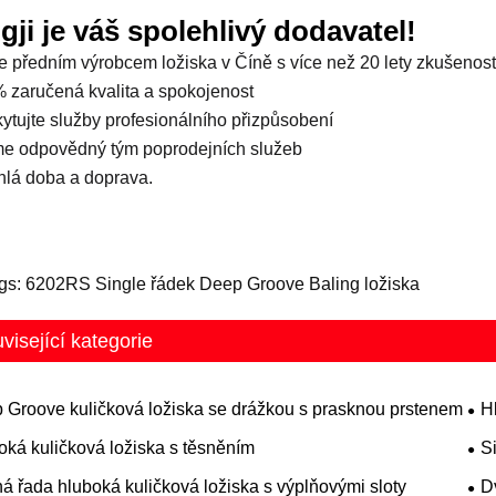
gji je váš spolehlivý dodavatel!
e předním výrobcem ložiska v Číně s více než 20 lety zkušenos
 zaručená kvalita a spokojenost
kytujte služby profesionálního přizpůsobení
e odpovědný tým poprodejních služeb
hlá doba a doprava.
gs: 6202RS Single řádek Deep Groove Baling ložiska
visející kategorie
 Groove kuličková ložiska se drážkou s prasknou prstenem
H
oká kuličková ložiska s těsněním
S
á řada hluboká kuličková ložiska s výplňovými sloty
D