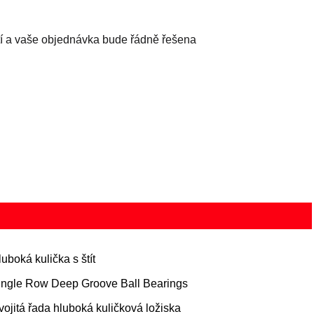
tí a vaše objednávka bude řádně řešena
luboká kulička s štít
ingle Row Deep Groove Ball Bearings
vojitá řada hluboká kuličková ložiska