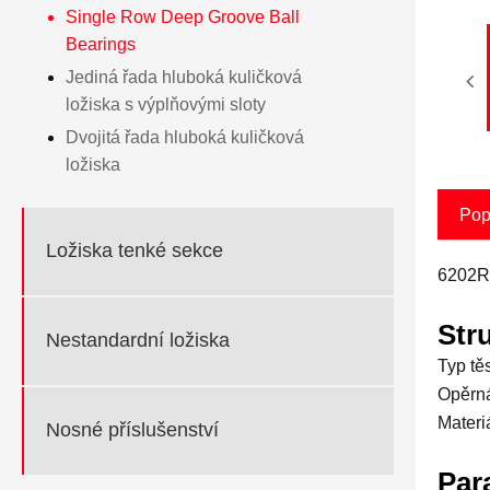
Single Row Deep Groove Ball
Bearings
Jediná řada hluboká kuličková
ložiska s výplňovými sloty
Dvojitá řada hluboká kuličková
ložiska
Pop
Ložiska tenké sekce
6202RS
Str
Nestandardní ložiska
Typ tě
Opěrná
Materi
Nosné příslušenství
Par