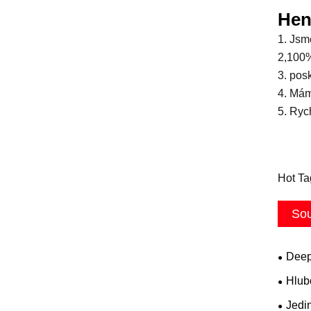
Hen
1. Jsm
2,100%
3. pos
4. Mám
5. Ryc
Hot Ta
Sou
Deep
Hlub
Jedin