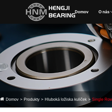
Domov
O nás
Domov
Produkty
Hluboká ložiska kuliček
Single Row