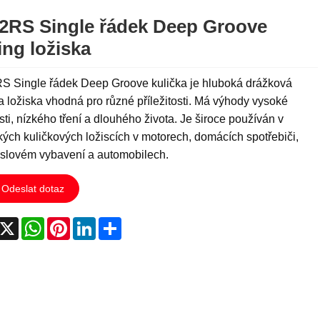
2RS Single řádek Deep Groove
ing ložiska
S Single řádek Deep Groove kulička je hluboká drážková
a ložiska vhodná pro různé příležitosti. Má výhody vysoké
sti, nízkého tření a dlouhého života. Je široce používán v
ých kuličkových ložiscích v motorech, domácích spotřebiči,
slovém vybavení a automobilech.
Odeslat dotaz
acebook
X
WhatsApp
Pinterest
LinkedIn
Share