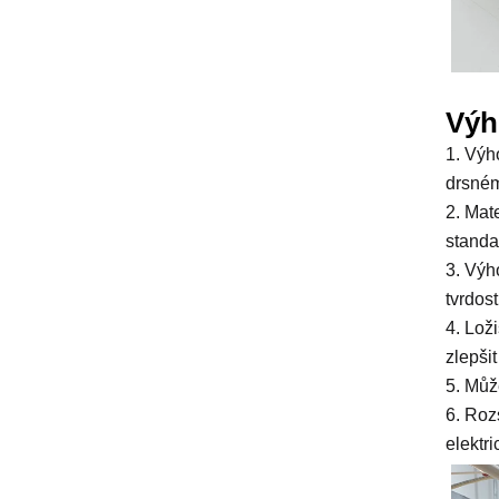
Výh
1. Výh
drsném
2. Mat
standa
3. Výh
tvrdost
4. Lož
zlepši
5. Můž
6. Roz
elektr