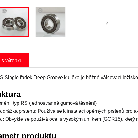
is výrobku
 Single řádek Deep Groove kulička je běžné válcovací ložisko s
uktura
snění: typ RS (jednostranná gumová těsnění)
 drážka prstenu: Používá se k instalaci opěrných prstenů pro ax
ál: Obvykle se používá ocel s vysokým uhlíkem (GCR15), který m
ametr produktu