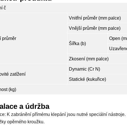
í č
Vnitřní průměr (mm palce)
Vnější průměr (mm palce)
í průměr
Open (m
Šířka (b)
Uzavřen
Zkosení (mm palce)
Dynamic (Cr N)
vité zatížení
Statické (kukuřice)
ost (kg)
talace a údržba
ace: K zabránění přímému klepání jsou nutné speciální nástroje. 
žky opěrného kroužku.