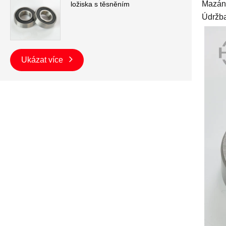
Mazání
ložiska s těsněním
Údržba
Ukázat více