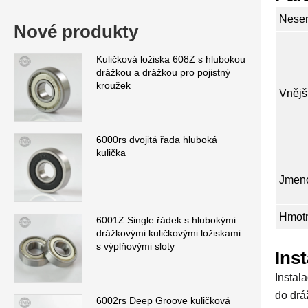
Nesen
Nové produkty
Kuličková ložiska 608Z s hlubokou
drážkou a drážkou pro pojistný
kroužek
Vnějš
6000rs dvojitá řada hluboká
kulička
Jmeno
Hmotn
6001Z Single řádek s hlubokými
drážkovými kuličkovými ložiskami
s výplňovými sloty
Ins
Instal
do drá
6002rs Deep Groove kuličková