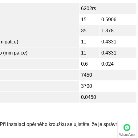
6202rs
15
0.5906
35
1.378
m palce)
11
0.4331
o (mm palce)
11
0.4331
0.6
0.024
7450
3700
0.0450
Při instalaci opěrného kroužku se ujistěte, že je správně vložen
WhatsApp