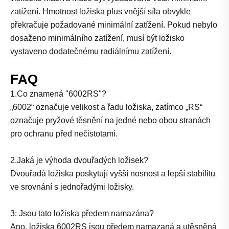
zatížení. Hmotnost ložiska plus vnější síla obvykle
překračuje požadované minimální zatížení. Pokud nebylo
dosaženo minimálního zatížení, musí být ložisko
vystaveno dodatečnému radiálnímu zatížení.
FAQ
1.Co znamená "6002RS"?
„6002“ označuje velikost a řadu ložiska, zatímco „RS“
označuje pryžové těsnění na jedné nebo obou stranách
pro ochranu před nečistotami.
2.Jaká je výhoda dvouřadých ložisek?
Dvouřadá ložiska poskytují vyšší nosnost a lepší stabilitu
ve srovnání s jednořadými ložisky.
3: Jsou tato ložiska předem namazána?
Ano, ložiska 6002RS jsou předem namazaná a utěsněná