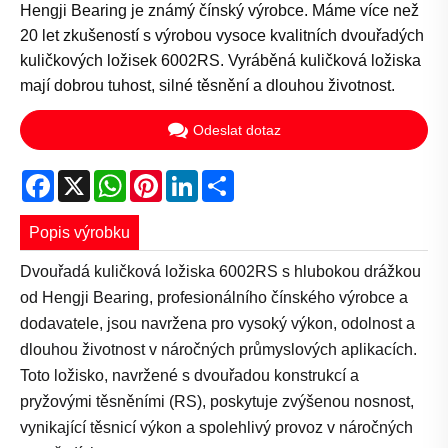
Hengji Bearing je známý čínský výrobce. Máme více než
20 let zkušeností s výrobou vysoce kvalitních dvouřadých
kuličkových ložisek 6002RS. Vyráběná kuličková ložiska
mají dobrou tuhost, silné těsnění a dlouhou životnost.
Odeslat dotaz
Facebook
X
WhatsApp
Pinterest
LinkedIn
Share
Popis výrobku
Dvouřadá kuličková ložiska 6002RS s hlubokou drážkou
od Hengji Bearing, profesionálního čínského výrobce a
dodavatele, jsou navržena pro vysoký výkon, odolnost a
dlouhou životnost v náročných průmyslových aplikacích.
Toto ložisko, navržené s dvouřadou konstrukcí a
pryžovými těsněními (RS), poskytuje zvýšenou nosnost,
vynikající těsnicí výkon a spolehlivý provoz v náročných