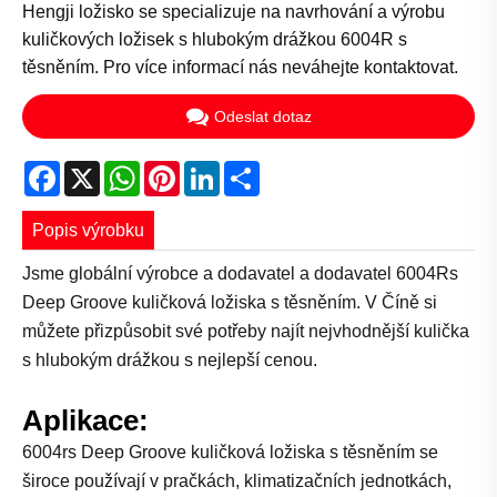
Hengji ložisko se specializuje na navrhování a výrobu
kuličkových ložisek s hlubokým drážkou 6004R s
těsněním. Pro více informací nás neváhejte kontaktovat.
Odeslat dotaz
Facebook
X
WhatsApp
Pinterest
LinkedIn
Share
Popis výrobku
Jsme globální výrobce a dodavatel a dodavatel 6004Rs
Deep Groove kuličková ložiska s těsněním. V Číně si
můžete přizpůsobit své potřeby najít nejvhodnější kulička
s hlubokým drážkou s nejlepší cenou.
Aplikace:
6004rs Deep Groove kuličková ložiska s těsněním se
široce používají v pračkách, klimatizačních jednotkách,