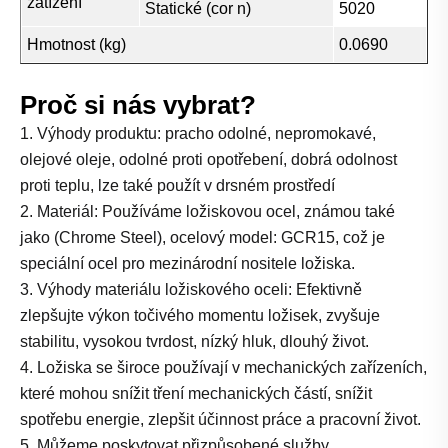
zatížení
Statické (cor n)
5020
Hmotnost (kg)
0.0690
Proč si nás vybrat?
1. Výhody produktu: pracho odolné, nepromokavé,
olejové oleje, odolné proti opotřebení, dobrá odolnost
proti teplu, lze také použít v drsném prostředí
2. Materiál: Používáme ložiskovou ocel, známou také
jako (Chrome Steel), ocelový model: GCR15, což je
speciální ocel pro mezinárodní nositele ložiska.
3. Výhody materiálu ložiskového oceli: Efektivně
zlepšujte výkon točivého momentu ložisek, zvyšuje
stabilitu, vysokou tvrdost, nízký hluk, dlouhý život.
4. Ložiska se široce používají v mechanických zařízeních,
které mohou snížit tření mechanických částí, snížit
spotřebu energie, zlepšit účinnost práce a pracovní život.
5. Můžeme poskytovat přizpůsobené služby.