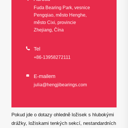
Fuda Bearing Park, vesnice
Pengqiao, město Henghe,
město Cixi, provincie
Zhejiang, Čína

Tel
+86-13958272111
E-mailem

julia@hengjibearings.com
Pokud jde o dotazy ohledně ložisek s hlubokými
drážky, ložiskami tenkých sekcí, nestandardních