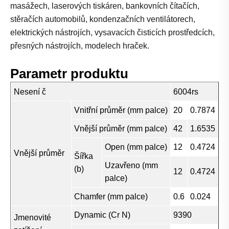
masážech, laserových tiskáren, bankovních čítačích,
stěračích automobilů, kondenzačních ventilátorech,
elektrických nástrojích, vysavacích čisticích prostředcích,
přesných nástrojích, modelech hraček.
Parametr produktu
Nesení č
6004rs
Vnitřní průměr (mm palce)
20
0.7874
Vnější průměr (mm palce)
42
1.6535
Open (mm palce)
12
0.4724
Vnější průměr
Šířka
Uzavřeno (mm
(b)
12
0.4724
palce)
Chamfer (mm palce)
0.6
0.024
Dynamic (Cr N)
9390
Jmenovité