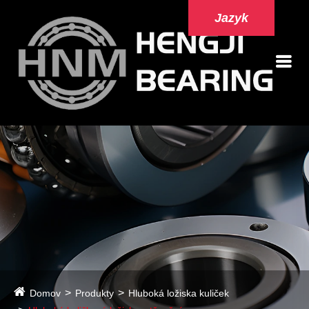
Jazyk
Domov
Produkty
Hluboká ložiska kuliček