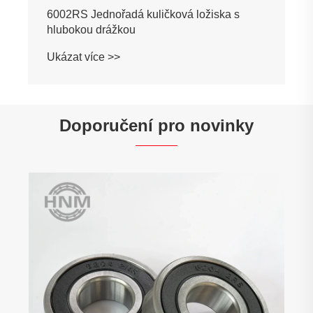
Doporučení pro novinky
Proč jsou tenkořezná ložiska nezbytná v
přesných aplikacích?
Ukázat více >>