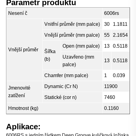
Parametr produktu
Nesení č
6006rs
Vnitřní průměr (mm palce)
30
1.1811
Vnější průměr (mm palce)
55
2.1654
Open (mm palce)
13
0.5118
Vnější průměr
Šířka
Uzavřeno (mm
(b)
13
0.5118
palce)
Chamfer (mm palce)
1
0.039
Dynamic (Cr N)
11900
Jmenovité
zatížení
Statické (cor n)
7460
Hmotnost (kg)
0.1160
Aplikace:
6006RS s jedním řádkem Deep Groove kuličková ložiska