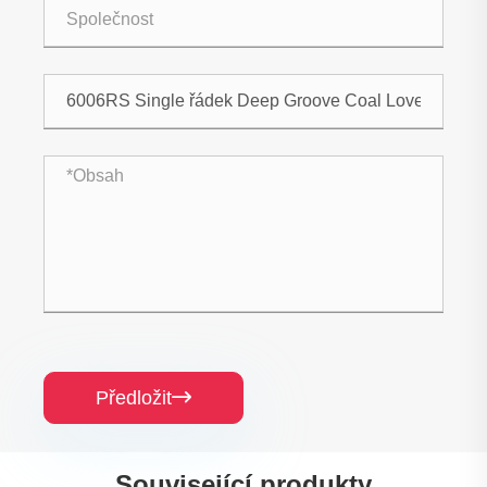
Předložit

Související produkty