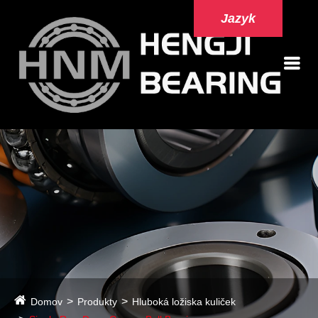
Jazyk
Domov
Produkty
Hluboká ložiska kuliček