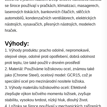
se široce používají v pračkách, klimatizaci, masagerech,
laserových tiskácích, bankovních čítačích, stěčcích
automobilů, kondenzačních ventilátorech, elektrických
nástrojích, vysavačích, přesných nástrojích, modelech
hraček.
Výhody:
1. Výhody produktu: pracho odolné, nepromokavé,
olejové oleje, odolné proti opotřebení, dobrá odolnost
proti teplu, lze také použít v drsném prostředí
2. Materiál: Používáme ložiskovou ocel, známou také
jako (Chrome Steel), ocelový model: GCR15, což je
speciální ocel pro mezinárodní nositele ložiska.
3. Výhody materiálu ložiskového oceli: Efektivně
zlepšujte výkon točivého momentu ložisek, zvyšuje
stabilitu, vysokou tvrdost, nízký hluk, dlouhý život.
4. Ložiska se široce používají v mechanických zařízeních,