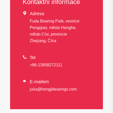
Kontaktní informace

Adresa
Fuda Bearing Park, vesnice
Pengqiao, město Henghe,
město Cixi, provincie
Zhejiang, Čína

Tel
+86-13958272111
E-mailem

julia@hengjibearings.com