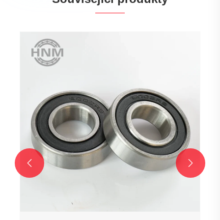
6002Z Jednová řada hluboká kuličková
ložiska
Ukázat více >>

