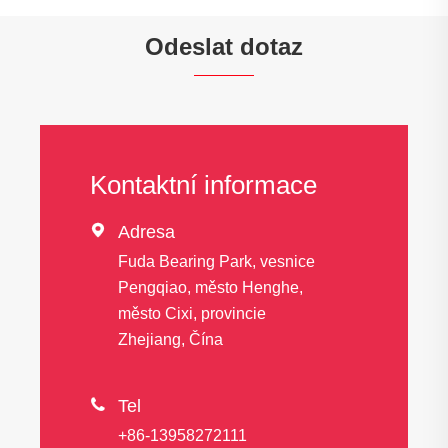
Odeslat dotaz
Kontaktní informace

Adresa
Fuda Bearing Park, vesnice
Pengqiao, město Henghe,
město Cixi, provincie
Zhejiang, Čína

Tel
+86-13958272111