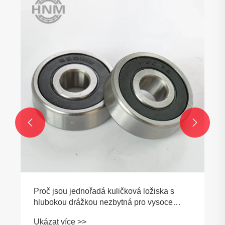
Jak kuličková ložiska s hlubokou dráž
těsněním zlepšují spolehlivost stroje?
Ukázat více >>


žiska s
vysoce