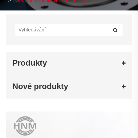
Dvojitá řada hluboká kuličková ložiska
Produkty
Nové produkty