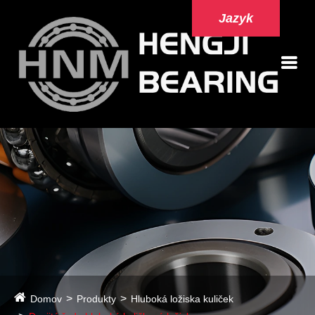
Jazyk
Domov
Produkty
Hluboká ložiska kuliček