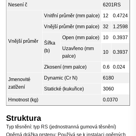
Nesení č
6201RS
Vnitřní průměr (mm palce)
12
0.4724
Vnější průměr (mm palce)
32
1.2598
Open (mm palce)
10
0.3937
Vnější průměr
Šířka
Uzavřeno (mm
(b)
10
0.3937
palce)
Zkosení (mm palce)
0.6
0.024
Dynamic (Cr N)
6180
Jmenovité
zatížení
Statické (kukuřice)
3060
Hmotnost (kg)
0.0370
Struktura
Typ těsnění: typ RS (jednostranná gumová těsnění)
Opěrná drážka prstenu: Používá se k instalaci opěrných