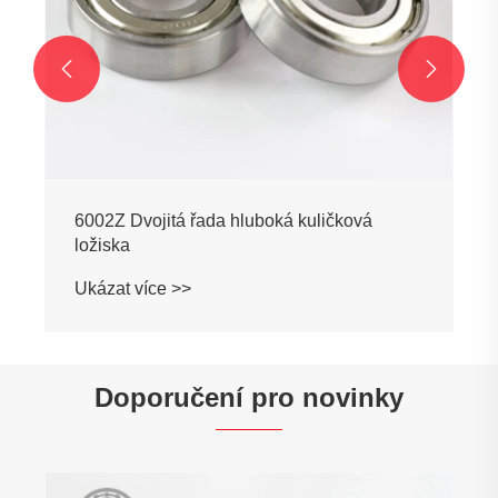


da hluboká kuličková
Doporučení pro novinky