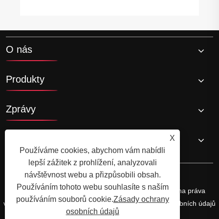
O nás
Produkty
Zprávy
Kontaktujte nás
X
Používáme cookies, abychom vám nabídli
lepší zážitek z prohlížení, analyzovali
návštěvnost webu a přizpůsobili obsah.
Používáním tohoto webu souhlasíte s naším
Copyright © 2025 Cixi Hengji Bearing Co., Ltd. Všechna práva
používáním souborů cookie.
Zásady ochrany
vyhrazena.
Links
Sitemap
RSS
XML
Zásady ochrany osobních údajů
osobních údajů