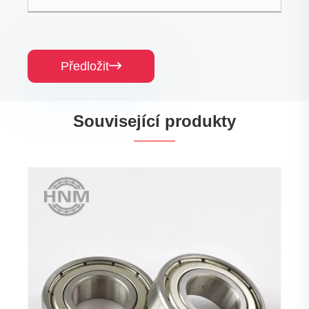
Předložit

Související produkty
6003rs dvojitá řada hl
kuličkových ložisek
Ukázat více >>