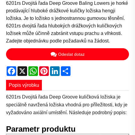
6201rs Dvojitá řada Deep Groove Baling Lowers je horké
prodávající hluboké drážkové kuličky ložiska hengji
ložiska. Je to ložisko s jednostrannou gumovou těsnění.
6201rs dvojitá řada hlubokých drážkových kuličkových
ložisek může účinně zabránit vstupu prachu a vlhkosti.
Zadejte objednávku podle požadavků na žádost.
Odeslat dotaz
Facebook
X
WhatsApp
Pinterest
LinkedIn
Share
Popis výrobku
6201rs Dvojitá řada Deep Groove kuličková ložiska je
speciálně navržená ložiska vhodná pro příležitosti, kdy je
vyžadováno axiální umístění. Následuje podrobný popis:
Parametr produktu