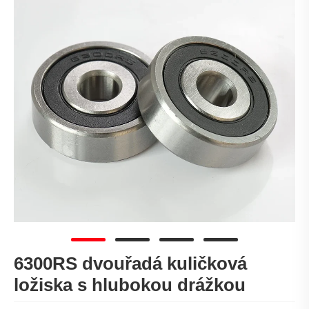
6300RS dvouřadá kuličková
ložiska s hlubokou drážkou