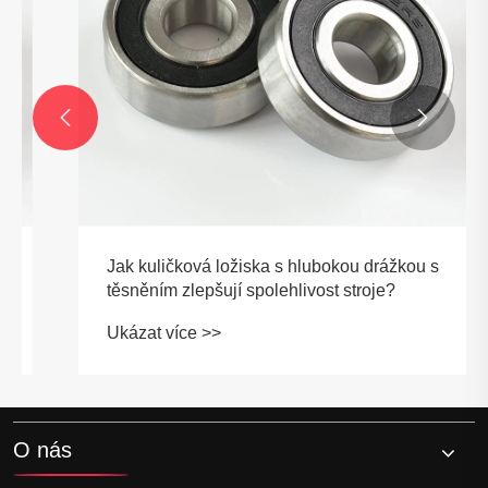


Jak kuličková ložiska s hlubokou drážkou s
těsněním zlepšují spolehlivost stroje?
Ukázat více >>
O nás