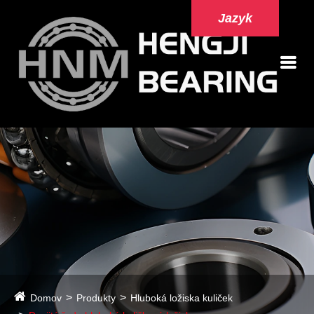
Jazyk
Domov
Produkty
Hluboká ložiska kuliček