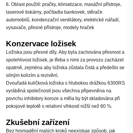
6. Oblast použití: pračky, klimatizace, masážní přístroje,
laserové tiskárny, počítadla bankovek, stěrače
automobilů, kondenzační ventilátory, elektrické nářadí,
vysavače, přesné přístroje, modely hraček
Konzervace ložisek
Ložiska jsou přesné díly. Aby byla zachována přesnost a
spolehlivost ložisek, je třeba s nimi za provozu zacházet
opatrně, zejména aby ložiska zůstala čistá a předešlo se
silným kolizím a rezivění.
Dvouřadá kuličková ložiska s hlubokou drážkou 6300RS
vyráběná společností jsou všechna připevněna na
povrchu inhibitory koroze a měla by být skladována při
pokojové teplotě s relativní vlhkostí nižší než 60 %.
Zkušební zařízení
Bez hromadění malých kroků neexistuje způsob, jak