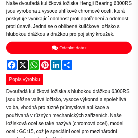
Naše dvouřadá kuličková ložiska Hengji Bearing 6300RS
jsou vyrobena z vysoce uhlíkové chromové oceli, která
poskytuje vynikající odolnost proti opotřebení a odolnost
proti únavě. Jedná se o oblíbené kuličkové ložisko s
hlubokou drážkou a drážkou pro pojistný kroužek.
Odeslat dotaz
Facebook
X
WhatsApp
Pinterest
LinkedIn
Share
Popis výrobku
Dvouřadá kuličková ložiska s hlubokou drážkou 6300RS
jsou běžné valivé ložisko, vysoce výkonná a spolehlivá
volba, vhodná pro různé průmyslové aplikace a
používaná v různých mechanických zařízeních. Naše
ložisková ocel se také nazývá (chromová ocel), model
oceli: GCr15, což je speciální ocel pro mezinárodní