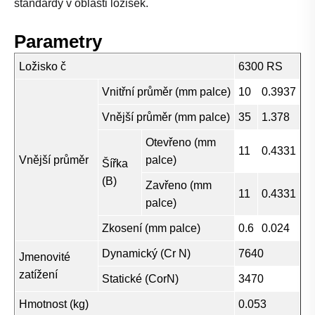
standardy v oblasti ložisek.
Parametry
Ložisko č
6300 RS
Vnitřní průměr (mm palce)
10
0.3937
Vnější průměr (mm palce)
35
1.378
Otevřeno (mm
11
0.4331
Vnější průměr
palce)
Šířka
(B)
Zavřeno (mm
11
0.4331
palce)
Zkosení (mm palce)
0.6
0.024
Dynamický (Cr N)
7640
Jmenovité
zatížení
Statické (CorN)
3470
Hmotnost (kg)
0.053