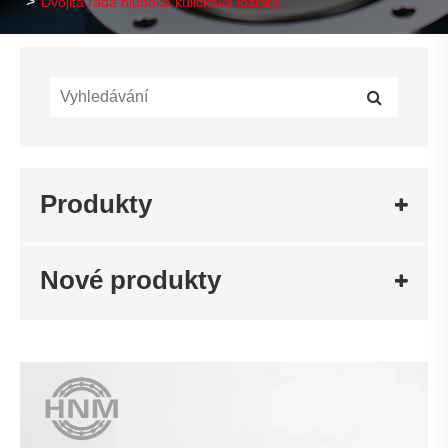
Dvojitá řada hluboká kuličková ložiska
Produkty
Nové produkty