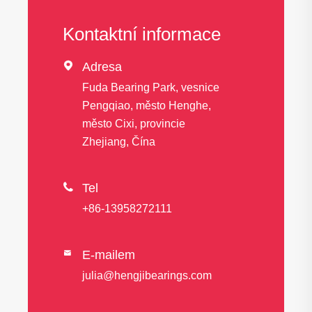
Kontaktní informace

Adresa
Fuda Bearing Park, vesnice
Pengqiao, město Henghe,
město Cixi, provincie
Zhejiang, Čína

Tel
+86-13958272111
E-mailem

julia@hengjibearings.com