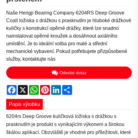
Naše Hengji Bearing Company 6204RS Deep Groove
Coall ložiska s drážkou s prasknutím je hluboké drážkové
kuličky s konstrukcí opěrné drážky, které lze snadno
nainstalovat opěrné kroužek a dosáhnout axiálního
umístění. Je to ideální volba pro malé a střední
mechanické vybavení. Pokud potřebujete přizpůsobené
služby, kontaktujte nás
Odeslat dotaz
Facebook
X
WhatsApp
Pinterest
LinkedIn
Share
Popis výrobku
6204rs Deep Groove kuličková ložiska s drážkou s
prasknutím je produkt s vynikajícím výkonem a širokou
škálou aplikací. Obzvláště je vhodné pro příležitosti, které