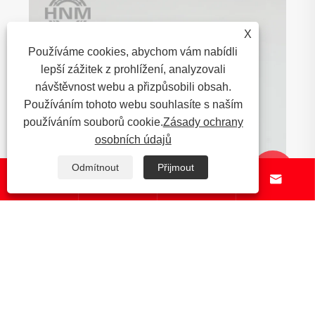
X
Používáme cookies, abychom vám nabídli
lepší zážitek z prohlížení, analyzovali
návštěvnost webu a přizpůsobili obsah.
Používáním tohoto webu souhlasíte s naším
používáním souborů cookie.
Zásady ochrany
osobních údajů
Odmítnout
Přijmout






Jaké strukturální problémy mají dovážené
poškození ložiska?
Ukázat více >>