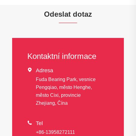
Odeslat dotaz
Kontaktní informace

Adresa
Fuda Bearing Park, vesnice
Pengqiao, město Henghe,
město Cixi, provincie
Zhejiang, Čína

Tel
+86-13958272111