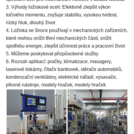
3. Výhody ložiskové oceli: Efektivně zlepšit výkon
točivého momentu, zvyšuje stabilitu, vysokou tvrdost,
nízký hluk, dlouhý život
4. Ložiska se široce používají v mechanických zařízeních,
které mohou snížit tření mechanických částí, snížit
spotřebu energie, zlepšit účinnost práce a pracovní život
5. Můžeme poskytovat přizpůsobené služby
6. Rozsah aplikací: pračky, klimatizace, masagery,
laserové tiskárny, čítače bankovek, stěrače automobilů,
kondenzační ventilátory, elektrické nářadí, vysavače,
přesné nástroje, modely hraček, modely hraček