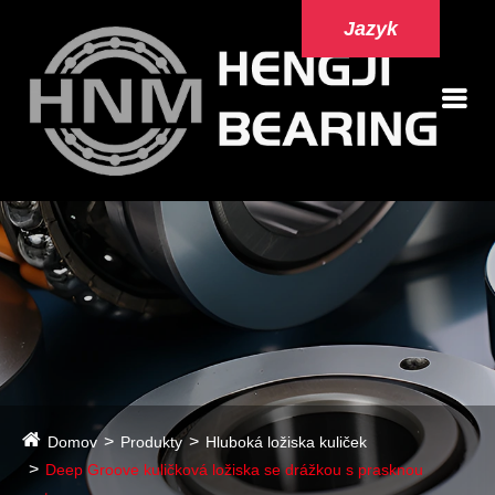
Jazyk
Domov
Produkty
Hluboká ložiska kuliček
Deep Groove kuličková ložiska se drážkou s prasknou