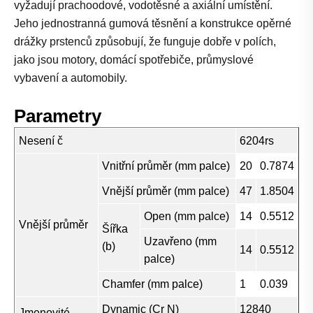
vyžadují prachoodové, vodotěsné a axiální umístění.
Jeho jednostranná gumová těsnění a konstrukce opěrné
drážky prstenců způsobují, že funguje dobře v polích,
jako jsou motory, domácí spotřebiče, průmyslové
vybavení a automobily.
Parametry
Nesení č
6204rs
Vnitřní průměr (mm palce)
20
0.7874
Vnější průměr (mm palce)
47
1.8504
Open (mm palce)
14
0.5512
Vnější průměr
Šířka
Uzavřeno (mm
(b)
14
0.5512
palce)
Chamfer (mm palce)
1
0.039
Dynamic (Cr N)
12840
Jmenovité