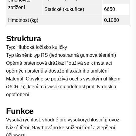
zatížení
Statické (kukuřice)
6650
Hmotnost (kg)
0.1060
Struktura
Typ: Hluboká ložisko kuličky
Typ těsnění: typ RS (jednostranná gumová těsnění)
Opěrná prstencová drážka: Používá se k instalaci
opěrných prstenů a dosažení axiálního umístění
Materiál: Obvykle se používá ocel s vysokým uhlíkem
(GCR15), který má vysokou odolnost proti tvrdosti a
opotřebení.
Funkce
Vysoká rychlost: vhodné pro vysokorychlostní provoz.
Nízké tření: Navrhováno ke snížení tření a zlepšení
účinnosti.